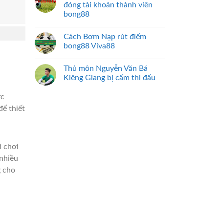
đóng tài khoản thành viên
bong88
Cách Bơm Nạp rút điểm
bong88 Viva88
Thủ môn Nguyễn Văn Bá
Kiêng Giang bị cấm thi đấu
ực
để thiết
i chơi
 nhiều
g cho