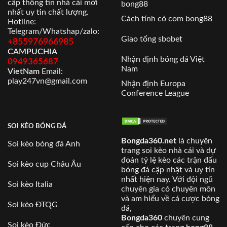
cấp thông tin nhà cái mới
bong88
nhất uy tin chất lượng.
Cách tính cỏ com bong88
Hotline:
Telegram/Whatshap/zalo:
Giao tổng sbobet
+855976966985
CAMPUCHIA
Nhận định bóng đá Việt
0949365687
Nam
VietNam
Email:
play247vn@gmail.com
Nhận định Europa
Conference League
SOI KÈO BÓNG ĐÁ
Bongda360.net
là chuyên
Soi kèo bóng đá Anh
trang soi kèo nhà cái và dự
đoán tỷ lệ kèo các trận đấu
Soi kèo cup Châu Âu
bóng đá cập nhật và uy tín
nhất hiện nay. Với đội ngũ
Soi kèo Italia
chuyên gia có chuyên môn
và am hiểu về cá cược bóng
Soi kèo ĐTQG
đá,
Bongda360
chuyên cung
Soi kèo Đức