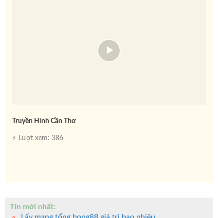
Truyền Hình Cần Thơ
⚡ Lượt xem: 386
Tin mới nhất:
Lấy mạng tổng bong88 giá trị bao nhiêu