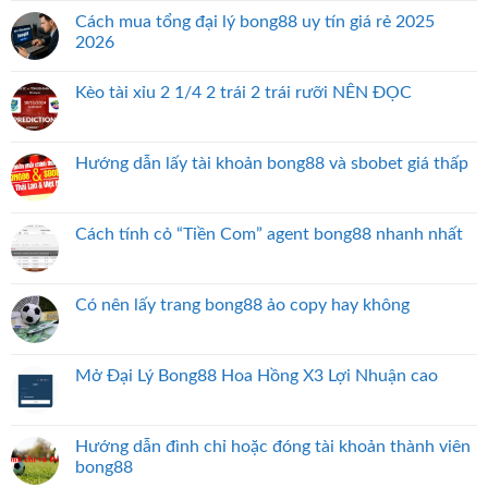
Cách mua tổng đại lý bong88 uy tín giá rẻ 2025
2026
Kèo tài xỉu 2 1/4 2 trái 2 trái rưỡi NÊN ĐỌC
Hướng dẫn lấy tài khoản bong88 và sbobet giá thấp
Cách tính cỏ “Tiền Com” agent bong88 nhanh nhất
Có nên lấy trang bong88 ảo copy hay không
Mở Đại Lý Bong88 Hoa Hồng X3 Lợi Nhuận cao
Hướng dẫn đình chỉ hoặc đóng tài khoản thành viên
bong88